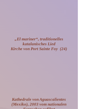
„El mariner“, traditionelles
katalanisches Lied
Kirche von Port Sainte Foy (24)
Kathedrale von Aguascalientes
(Mexiko), 2003 vom nationalen