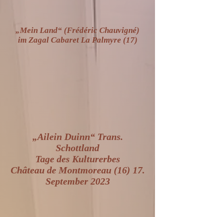
„Mein Land“ (Frédéric Chauvigné)
im Zagal Cabaret La Palmyre (17)
„Ailein Duinn“ Trans.
Schottland
Tage des Kulturerbes
Château de Montmoreau (16) 17.
September 2023