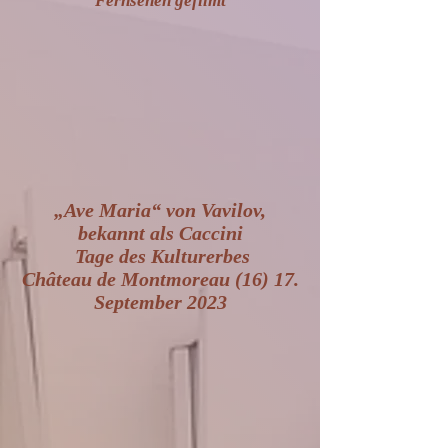
Fernsehen gefilmt
„Ave Maria“ von Vavilov,
bekannt als Caccini
Tage des Kulturerbes
Château de Montmoreau (16) 17.
September 2023