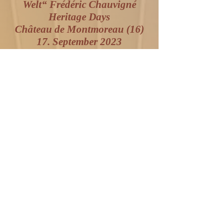
Welt“ Frédéric Chauvigné
Heritage Days
Château de Montmoreau (16)
17. September 2023
„Afsâna e melissa“ Frédéric
Chauvigné
Tage des Kulturerbes
Château de Montmoreau (16)
17. September 2023