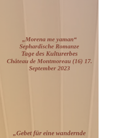
„Morena me yaman“
Sephardische Romanze
Tage des Kulturerbes
Château de Montmoreau (16) 17.
September 2023
„Gebet für eine wandernde