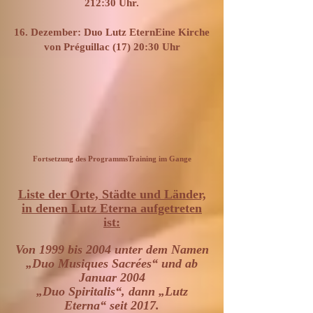
2
12:30 Uhr.
16. Dezember: Duo Lutz EternEine Kirche
von Préguillac (17) 20:30 Uhr
Fortsetzung des Programms
Training im Gange
Liste der Orte, Städte und Länder,
in denen Lutz Eterna aufgetreten
ist:
Von 1999 bis 2004 unter dem Namen
„Duo Musiques Sacrées“ und ab
Januar 2004
„Duo Spiritalis“, dann „Lutz
Eterna“ seit 2017.