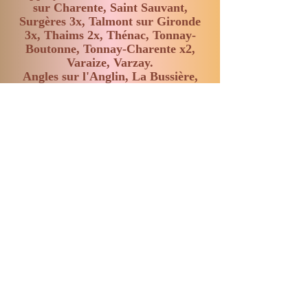
sur Charente, Saint Sauvant,
Surgères 3x, Talmont sur Gironde
3x, Thaims 2x, Thénac, Tonnay-
Boutonne, Tonnay-Charente x2,
Varaize, Varzay.
Angles sur l'Anglin, La Bussière,
Chalais, Charroux, Châtillon,
Civray, Abtei Fontaine le Comte,
Genouillé, Ingrandes, Isle Jourdain,
Montmorillon, Saint Benoit, Saint
Julien l'Ars, Abtei Saint Savin, Vicq
sur Gartempe.
Luftgewölbe zur Einweihung des
Kirchplatzes, Beauvoir sur Niort,
La Boissière en Gâtine, Bressuire,
Brioux sur Boutonne,
Champdeniers Saint Denis,
Châtillon sur Thouet, Epannes,
Gourgé, Mauzé sur le Mignon,
Mazières en Gâtine, Eglise Saint
Jacques de Parthenay 2x, Saint
Généroux, Saint Hilaire la Palud,