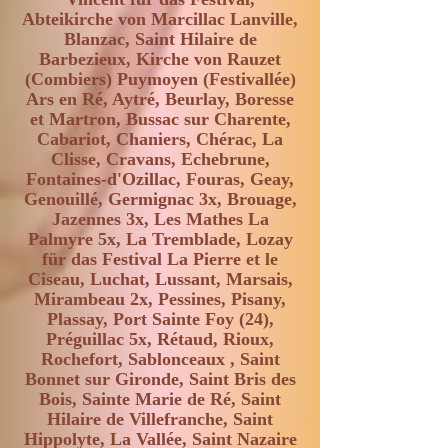
Abteikirche von Marcillac Lanville,
Blanzac, Saint Hilaire de
Barbezieux, Kirche von Rauzet
(Combiers) Puymoyen (Festivallée)
Ars en Ré, Aytré, Beurlay, Boresse
et Martron, Bussac sur Charente,
Cabariot, Chaniers, Chérac, La
Clisse, Cravans, Echebrune,
Fontaines-d'Ozillac, Fouras, Geay,
Genouillé, Germignac 3x, Brouage,
Jazennes 3x, Les Mathes La
Palmyre 5x, La Tremblade, Lozay
für das Festival La Pierre et le
Ciseau, Luchat, Lussant, Marsais,
Mirambeau 2x, Pessines, Pisany,
Plassay, Port Sainte Foy (24),
Préguillac 5x, Rétaud, Rioux,
Rochefort, Sablonceaux , Saint
Bonnet sur Gironde, Saint Bris des
Bois, Sainte Marie de Ré, Saint
Hilaire de Villefranche, Saint
Hippolyte, La Vallée, Saint Nazaire