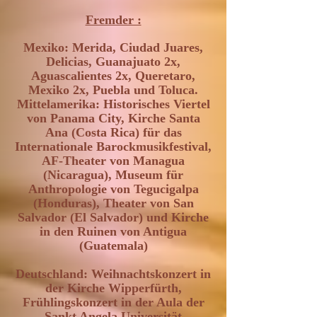
Fremder :
Mexiko: Merida, Ciudad Juares,
Delicias, Guanajuato 2x,
Aguascalientes 2x, Queretaro,
Mexiko 2x, Puebla und Toluca.
Mittelamerika: Historisches Viertel
von Panama City, Kirche Santa
Ana (Costa Rica) für das
Internationale Barockmusikfestival,
AF-Theater von Managua
(Nicaragua), Museum für
Anthropologie von Tegucigalpa
(Honduras), Theater von San
Salvador (El Salvador) und Kirche
in den Ruinen von Antigua
(Guatemala)
Deutschland: Weihnachtskonzert in
der Kirche Wipperfürth,
Frühlingskonzert in der Aula der
Sankt Angela Universität