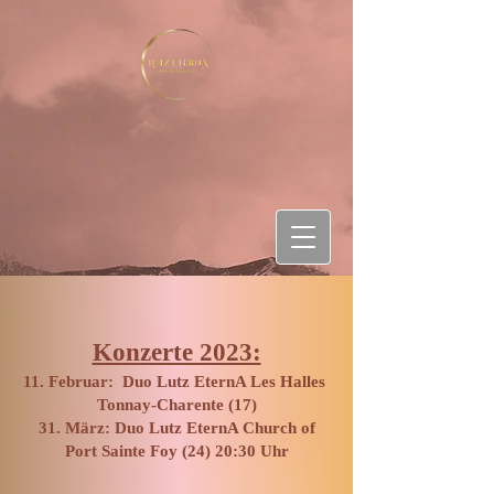
Konzerte 2023:
11. Februar: Duo Lutz EternA Les Halles
Tonnay-Charente (17)
​31. März: Duo Lutz EternA Church of
Port Sainte Foy (24) 20:30 Uhr