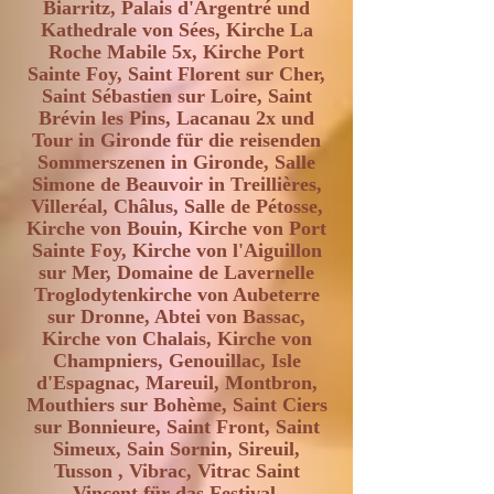
Biarritz, Palais d'Argentré und
Kathedrale von Sées, Kirche La
Roche Mabile 5x, Kirche Port
Sainte Foy, Saint Florent sur Cher,
Saint Sébastien sur Loire, Saint
Brévin les Pins, Lacanau 2x und
Tour in Gironde für die reisenden
Sommerszenen in Gironde, Salle
Simone de Beauvoir in Treillières,
Villeréal, Châlus, Salle de Pétosse,
Kirche von Bouin, Kirche von Port
Sainte Foy, Kirche von l'Aiguillon
sur Mer, Domaine de Lavernelle
Troglodytenkirche von Aubeterre
sur Dronne, Abtei von Bassac,
Kirche von Chalais, Kirche von
Champniers, Genouillac, Isle
d'Espagnac, Mareuil, Montbron,
Mouthiers sur Bohème, Saint Ciers
sur Bonnieure, Saint Front, Saint
Simeux, Sain Sornin, Sireuil,
Tusson , Vibrac, Vitrac Saint
Vincent für das Festival,