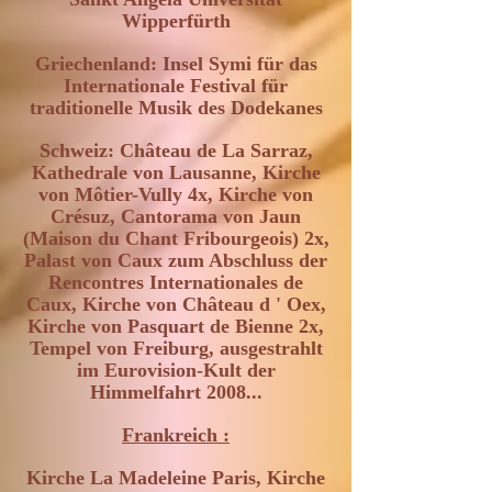
Wipperfürth
Griechenland: Insel Symi für das
Internationale Festival für
traditionelle Musik des Dodekanes
Schweiz: Château de La Sarraz,
Kathedrale von Lausanne, Kirche
von Môtier-Vully 4x, Kirche von
Crésuz, Cantorama von Jaun
(Maison du Chant Fribourgeois) 2x,
Palast von Caux zum Abschluss der
Rencontres Internationales de
Caux, Kirche von Château d ' Oex,
Kirche von Pasquart de Bienne 2x,
Tempel von Freiburg, ausgestrahlt
im Eurovision-Kult der
Himmelfahrt 2008...
Frankreich :
Kirche La Madeleine Paris, Kirche