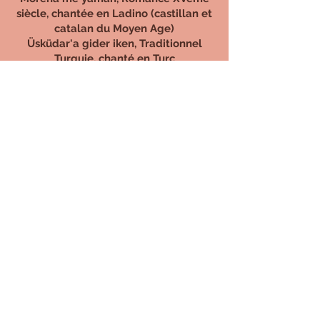
siècle, chantée en Ladino (castillan et
catalan du Moyen Age)
Üsküdar'a gider iken, Traditionnel
Turquie, chanté en Turc
Où sont les grands hommes Frédéric
Chauvigné, chanté en français
Première rencontre, Khalid Sberhoum
et Frédéric Chauvigné
Afsanâ e melissa, Frédéric Chauvigné
et Claire Millon chanté, en Persan
Classique
Bint el Shalabiya, Traditionnel, chanté
en Arabe
Une journée à Imi Ouaddar, Khalid
Sberhoum et Frédéric Chauvigné
Voyage, Khalid Sberhoum
Hija mia, XVème chanté, en ladino
Konyali, traditionnel greco-Turc,
chanté en Grec et en Turc