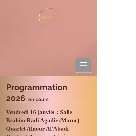
Programmation
2026
en cours
Vendredi 16 janvier : Salle
Brahim Radi Agadir (Maroc)
Quartet Alnour Al'Abadi