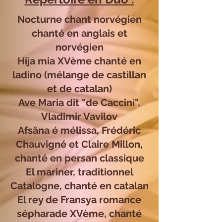
Nocturne chant norvégien
chanté en anglais et
norvégien
Hija mia XVème chanté en
ladino (mélange de castillan
et de catalan)
Ave Maria dit "de Caccini",
Vladimir Vavilov
Afsâna é mélissa, Frédéric
Chauvigné et Claire Millon,
chanté en persan classique
El mariner, traditionnel
Catalogne, chanté en catalan
El rey de Fransya romance
sépharade XVème, chanté