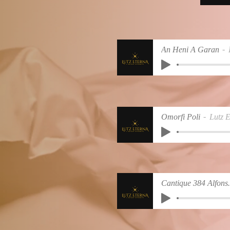
An Heni A Garan
Omorfi Poli
Lutz 
Cantique