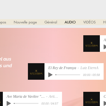
opos
Nouvelle page
Général
AUDIO
VIDÉOS
H
A
el aus
s und
El Rey de Fransya
Lutz EternA
00:00 / 05:58
Ave Maria de Vavilov "dit de Caccini"lov
Artist Name
00:00 / 04:57