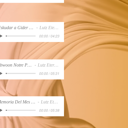
Uskudar a Gider Iken
Lutz EternA
00:00 / 04:23
Abwoon Notre Père
Lutz EternA
00:00 / 05:31
Memoria Del Mes Enlla
Lutz EternA
00:00 / 05:38