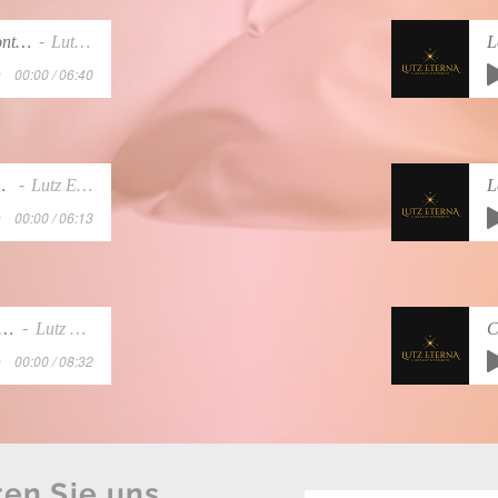
Pennderc'hien, Où sont les Grands Maitres
Lutz EternA
00:00 / 06:40
nde errant
Lutz EternA
00:00 / 06:13
oi est déjà en chemin.MP3
Lutz EternA
00:00 / 08:32
ren Sie uns