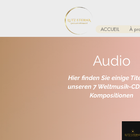
ACCUEIL
À pr
Audio
Hier finden Sie einige Tit
unseren 7 Weltmusik-CD
Kompositionen