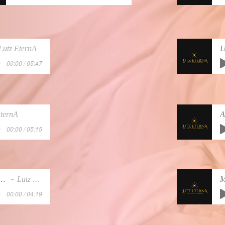
Lutz EternA
00:00 / 05:47
EternA
00:00 / 05:15
 384 Alfonso el Sabio X
Lutz EternA
00:00 / 04:19