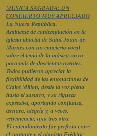
MÚSICA SAGRADA: UN
CONCIERTO MUY APRECIADO
La Nueva República.
Ambiente de contemplación en la
iglesia abacial de Saint-Jouin-de-
Marnes con un concierto vocal
sobre el tema de la música sacra
para más de doscientos oyentes.
Todos pudieron apreciar la
flexibilidad de las entonaciones de
Claire Millon, desde la voz plena
hasta el susurro, y su riqueza
expresiva, aportando confianza,
ternura, alegría y, a veces,
vehemencia, una tras otra.
El entendimiento fue perfecto entre
el cantante y el pianista Frédéric