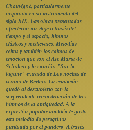
Chauvigné, particularmente
inspirado en su instrumento del
siglo XIX. Las obras presentadas
ofrecieron un viaje a través del
tiempo y el espacio, himnos
clásicos y medievales. Melodías
celtas y también los colmos de
emoción que son el Ave María de
Schubert y la canción "Sur la
lagune" extraída de Las noches de
verano de Berlioz. La erudición
quedó al descubierto con la
sorprendente reconstrucción de tres
himnos de la antigüedad. A la
expresión popular también le gusta
esta melodía de peregrinos
puntuada por el pandero. A través