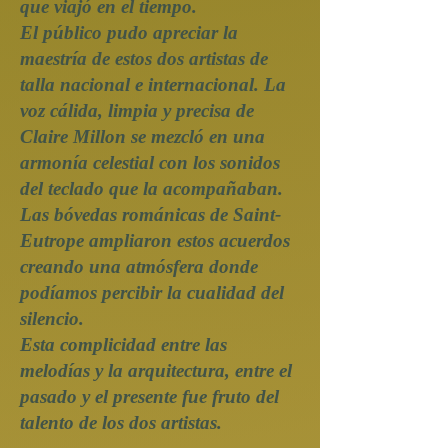
que viajó en el tiempo.
El público pudo apreciar la
maestría de estos dos artistas de
talla nacional e internacional. La
voz cálida, limpia y precisa de
Claire Millon se mezcló en una
armonía celestial con los sonidos
del teclado que la acompañaban.
Las bóvedas románicas de Saint-
Eutrope ampliaron estos acuerdos
creando una atmósfera donde
podíamos percibir la cualidad del
silencio.
Esta complicidad entre las
melodías y la arquitectura, entre el
pasado y el presente fue fruto del
talento de los dos artistas.