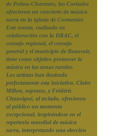
de Poitou-Charentes, las Coréades
ofrecieron un concierto de música
sacra en la iglesia de Cormenier.
Este evento, realizado en
colaboración con la DRAC, el
consejo regional, el consejo
general y el municipio de Beauvoir,
tiene como objetivo promover la
música en las zonas rurales.
Los artistas han ilustrado
perfectamente esta iniciativa. Claire
Millon, soprano, y Frédéric
Chauvigné, al teclado, ofrecieron
al público un momento
excepcional, inspirándose en el
repertorio mundial de música
sacra, interpretando una elección