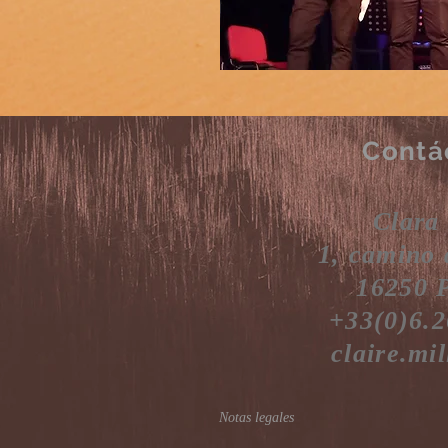
Contá
Clara
1, camino 
16250 
+33(0)6.2
claire.mi
Notas legales