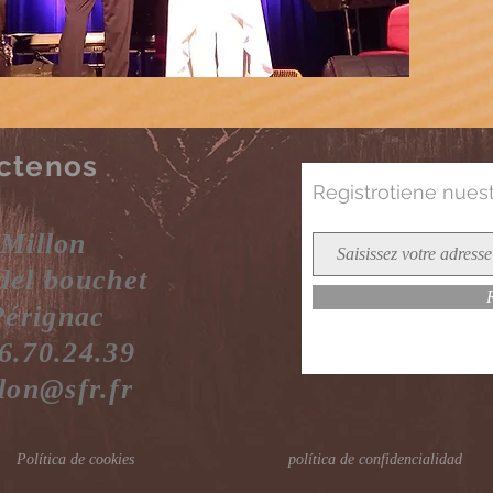
ctenos
Registro
tiene
nuestr
 Millon
del bouchet
Pérignac
6.70.24.39
llon@sfr.fr
Política de cookies
política de confidencialidad