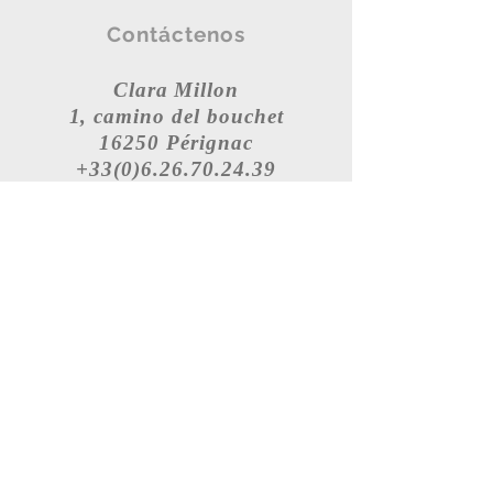
Contáctenos
Clara Millon
1, camino del bouchet
16250 Pérignac
+33(0)6.26.70.24.39
claire.millon@sfr.fr
Registro
tiene
nuestra lista de
correo
Rejoindre
Notas legales
Política de cookies