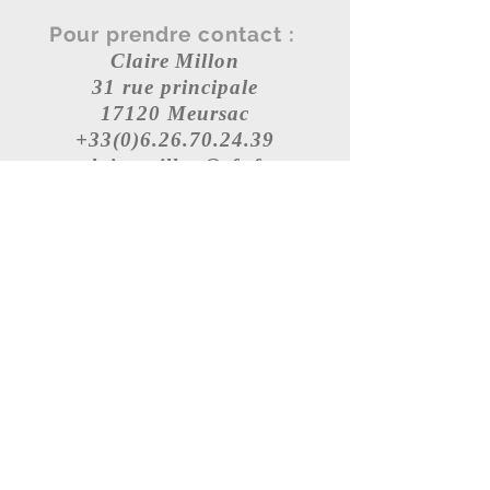
Pour prendre contact :
Claire Millon
31 rue principale
17120 Meursac
+33(0)6.26.70.24.39
claire.millon@sfr.fr
Inscrivez-vous
à
notre liste de
diffusion
Rejoindre
Mentions légales
Politique en matière de cookies
Politique de confidentialité